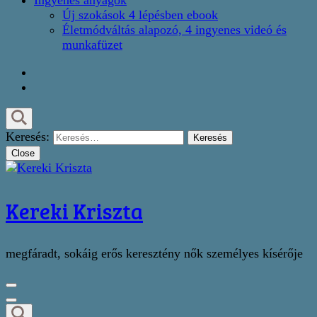
Ingyenes anyagok
Új szokások 4 lépésben ebook
Életmódváltás alapozó, 4 ingyenes videó és
munkafüzet
Keresés:
Close
Kereki Kriszta
megfáradt, sokáig erős keresztény nők személyes kísérője