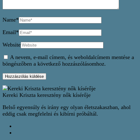
Name
*
Email
*
Website
A nevem, e-mail címem, és weboldalcímem mentése a
böngészőben a következő hozzászólásomhoz.
Kereki Kriszta keresztény nők kísérője
Belső egyensúly és irány egy olyan életszakaszban, ahol
eddig csak megfelelni és kibírni próbáltál.