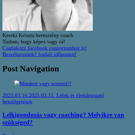
Kereki Kriszta keresztény coach
Tudom, hogy képes vagy rá!
Csatlakozz facebook csoportomhoz is!
Beszélgessünk? foglalj időpontot!
Post Navigation
2025.03.16.
2025.03.15.
Lélek és élet
támogató
beszélgetések
Lelkigondozás vagy coaching? Melyikre van
szükséged?