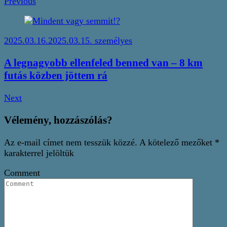
Previous
2025.03.16.
2025.03.15.
személyes
A legnagyobb ellenfeled benned van – 8 km
futás közben jöttem rá
Next
Vélemény, hozzászólás?
Az e-mail címet nem tesszük közzé.
A kötelező mezőket
*
karakterrel jelöltük
Comment