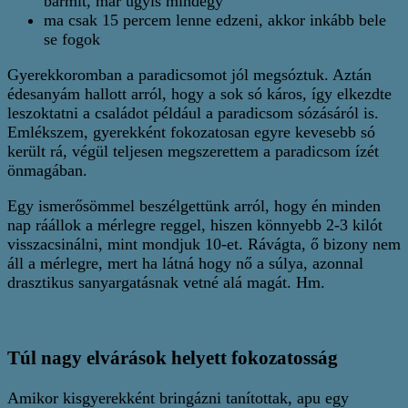
bármit, már úgyis mindegy
ma csak 15 percem lenne edzeni, akkor inkább bele
se fogok
Gyerekkoromban a paradicsomot jól megsóztuk. Aztán
édesanyám hallott arról, hogy a sok só káros, így elkezdte
leszoktatni a családot például a paradicsom sózásáról is.
Emlékszem, gyerekként fokozatosan egyre kevesebb só
került rá, végül teljesen megszerettem a paradicsom ízét
önmagában.
Egy ismerősömmel beszélgettünk arról, hogy én minden
nap ráállok a mérlegre reggel, hiszen könnyebb 2-3 kilót
visszacsinálni, mint mondjuk 10-et. Rávágta, ő bizony nem
áll a mérlegre, mert ha látná hogy nő a súlya, azonnal
drasztikus sanyargatásnak vetné alá magát. Hm.
Túl nagy elvárások helyett fokozatosság
Amikor kisgyerekként bringázni tanítottak, apu egy