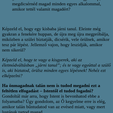
megdicsérnéd magad minden egyes alkalommal,
amikor tettél valamit magadért?
Képzeld el, hogy egy kisbaba járni tanul. Eleinte még
gyakran a fenekére huppan, de újra meg újra megpróbálja,
miközben a szülei biztatják, dicsérik, vele örülnek, amikor
tesz pár lépést. Jellemző vajon, hogy leszidják, amikor
nem sikerül?
Képzeld el, hogy te vagy a kisgyerek, aki az
életmódváltásban „járni tanul”; és te vagy egyúttal a szülő
is, aki biztatod, örülsz minden egyes lépésnek! Nehéz ezt
elképzelni?
Ha önmagadnak talán nem is tudod megadni ezt a
feltétlen elfogadást – Istentől el tudod fogadni?
Gondoltál már arra, hogy Istent is bevonhatod ebbe a
folyamatba? Úgy gondolom, az Ő kegyelme erre is elég,
amikor talán bűntudatod van az evésed miatt, vagy mert
lustának tartod magad.