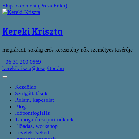
Skip to content (Press Enter)
Kereki Kriszta
megfáradt, sokáig erős keresztény nők személyes kísérője
+36 31 200 0569
kerekikriszta@tesegitod.hu
Kezdőlap
Szolgáltatások
Rólam, kapcsolat
Blog
Időpontfoglalás
Támogató csoport nőknek
Előadás, workshop
Levelek Neked