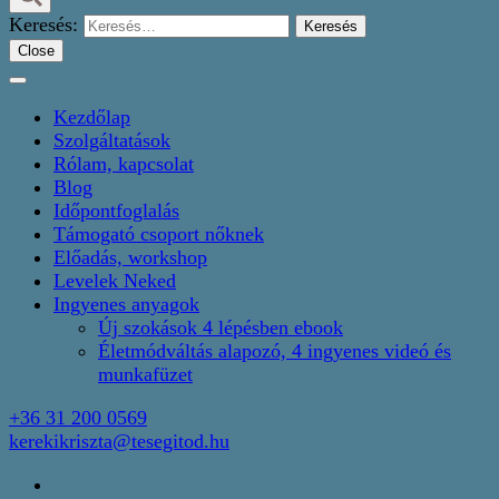
Keresés:
Close
Kezdőlap
Szolgáltatások
Rólam, kapcsolat
Blog
Időpontfoglalás
Támogató csoport nőknek
Előadás, workshop
Levelek Neked
Ingyenes anyagok
Új szokások 4 lépésben ebook
Életmódváltás alapozó, 4 ingyenes videó és
munkafüzet
+36 31 200 0569
kerekikriszta@tesegitod.hu