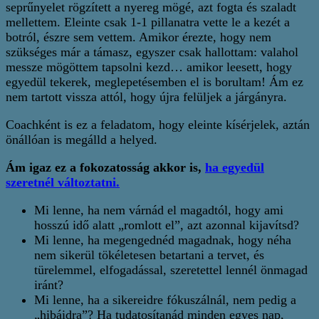
seprűnyelet rögzített a nyereg mögé, azt fogta és szaladt
mellettem. Eleinte csak 1-1 pillanatra vette le a kezét a
botról, észre sem vettem. Amikor érezte, hogy nem
szükséges már a támasz, egyszer csak hallottam: valahol
messze mögöttem tapsolni kezd… amikor leesett, hogy
egyedül tekerek, meglepetésemben el is borultam! Ám ez
nem tartott vissza attól, hogy újra felüljek a járgányra.
Coachként is ez a feladatom, hogy eleinte kísérjelek, aztán
önállóan is megálld a helyed.
Ám igaz ez a fokozatosság akkor is,
ha egyedül
szeretnél változtatni.
Mi lenne, ha nem várnád el magadtól, hogy ami
hosszú idő alatt „romlott el”, azt azonnal kijavítsd?
Mi lenne, ha megengednéd magadnak, hogy néha
nem sikerül tökéletesen betartani a tervet, és
türelemmel, elfogadással, szeretettel lennél önmagad
iránt?
Mi lenne, ha a sikereidre fókuszálnál, nem pedig a
„hibáidra”? Ha tudatosítanád minden egyes nap,